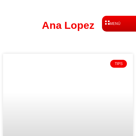
Ir
al
contenido
Ana Lopez
MENÚ
TIPS