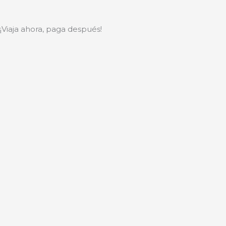
Ir
al
¡Viaja ahora, paga después!
contenido