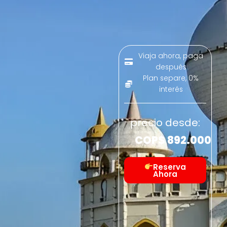
Viaja ahora, paga
después
Plan separe, 0%
interés
precio desde:
COP$
892.000
Reserva
Ahora